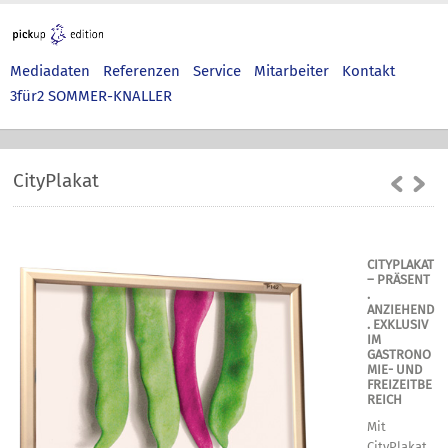
Mediadaten
Referenzen
Service
Mitarbeiter
Kontakt
3für2 SOMMER-KNALLER
CityPlakat
CITYPLAKAT
– PRÄSENT
.
ANZIEHEND
. EXKLUSIV
IM
GASTRONO
MIE- UND
FREIZEITBE
REICH
Mit
CityPlakat