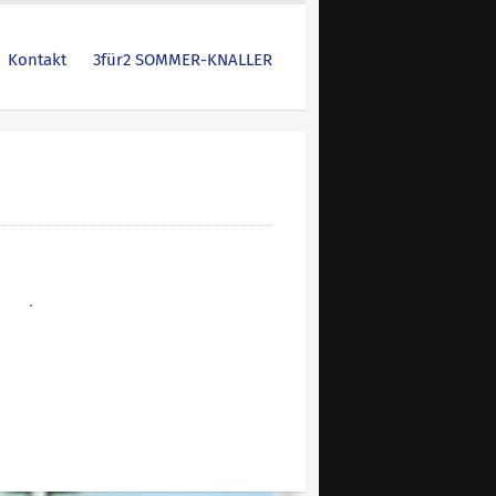
Kontakt
3für2 SOMMER-KNALLER
.